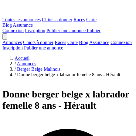
Toutes les annonces
Chiots a donner
Races
Carte
Blog
Assurance
Connexion
Inscription
Publier une annonce
Publier
Annonces
Chiots à donner
Races
Carte
Blog
Assurance
Connexion
Inscription
Publier une annonce
Accueil
/
Annonces
/
Berger Belge Malinois
/
Donne berger belge x labrador femelle 8 ans - Hérault
Donne berger belge x labrador
femelle 8 ans - Hérault