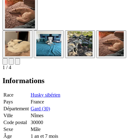
1 / 4
Informations
Race
Husky sibérien
Pays
France
Département
Gard (30)
Ville
Nîmes
Code postal
30000
Sexe
Mâle
Âge
1 an et 7 mois