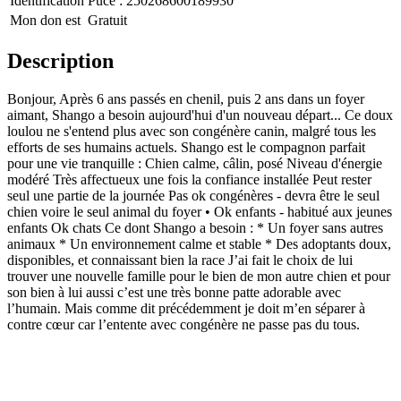
Identification
Puce :
250268600189930
Mon don est
Gratuit
Description
Bonjour, Après 6 ans passés en chenil, puis 2 ans dans un foyer
aimant, Shango a besoin aujourd'hui d'un nouveau départ... Ce doux
loulou ne s'entend plus avec son congénère canin, malgré tous les
efforts de ses humains actuels. Shango est le compagnon parfait
pour une vie tranquille : Chien calme, câlin, posé Niveau d'énergie
modéré Très affectueux une fois la confiance installée Peut rester
seul une partie de la journée Pas ok congénères - devra être le seul
chien voire le seul animal du foyer • Ok enfants - habitué aux jeunes
enfants Ok chats Ce dont Shango a besoin : * Un foyer sans autres
animaux * Un environnement calme et stable * Des adoptants doux,
disponibles, et connaissant bien la race J’ai fait le choix de lui
trouver une nouvelle famille pour le bien de mon autre chien et pour
son bien à lui aussi c’est une très bonne patte adorable avec
l’humain. Mais comme dit précédemment je doit m’en séparer à
contre cœur car l’entente avec congénère ne passe pas du tous.