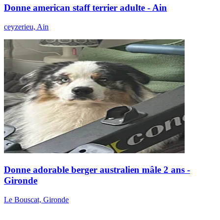
Donne american staff terrier adulte - Ain
ceyzerieu, Ain
Donne adorable berger australien mâle 2 ans -
Gironde
Le Bouscat, Gironde