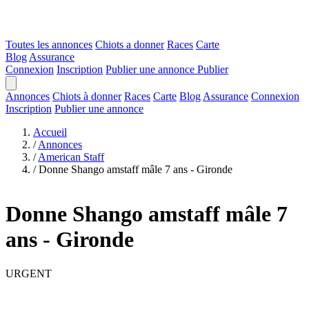
Toutes les annonces
Chiots a donner
Races
Carte
Blog
Assurance
Connexion
Inscription
Publier une annonce
Publier
Annonces
Chiots à donner
Races
Carte
Blog
Assurance
Connexion
Inscription
Publier une annonce
Accueil
/
Annonces
/
American Staff
/
Donne Shango amstaff mâle 7 ans - Gironde
Donne Shango amstaff mâle 7
ans - Gironde
URGENT