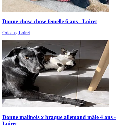
Donne chow-chow femelle 6 ans - Loiret
Orleans, Loiret
Donne malinois x braque allemand mâle 4 ans -
Loiret