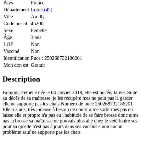
Pays
France
Département
Loiret (45)
Ville
Amilly
Code postal
45200
Sexe
Femelle
Âge
3 ans
LOF
Non
Vacciné
Non
Identification
Puce :
250268732186201
Mon don est
Gratuit
Description
Bonjour, Femelle née le 04 janvier 2018, elle est pucée, fauve. Suite
au décès de sa maîtresse, je les récupère mes ne peut pas la garder
elle ne supporte pas les chats Numéro de puce 250268732186201
Elle a 3 ans, très joueuse à besoin de courir aime sortir mes pas en
laisse elle et propre n'a pas eu l'habitude de se faire brossé donc aime
pas la brosse sa maîtresse ne pouvais plus allé chez le vétérinaire ses
pour sa qu'elle n'est pas à jours dans ses vaccins sinon aucun
problème sauf ne supporte pas les chats