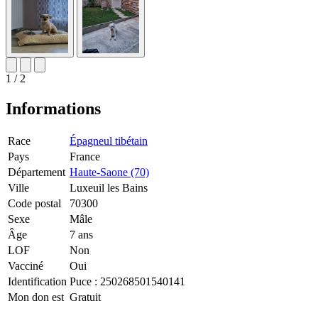
1 / 2
Informations
Race
Épagneul tibétain
Pays
France
Département
Haute-Saone (70)
Ville
Luxeuil les Bains
Code postal
70300
Sexe
Mâle
Âge
7 ans
LOF
Non
Vacciné
Oui
Identification
Puce :
250268501540141
Mon don est
Gratuit