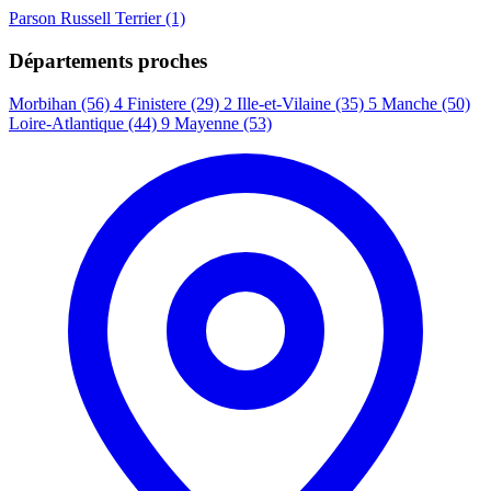
Parson Russell Terrier
(1)
Départements proches
Morbihan (56)
4
Finistere (29)
2
Ille-et-Vilaine (35)
5
Manche (50)
Loire-Atlantique (44)
9
Mayenne (53)