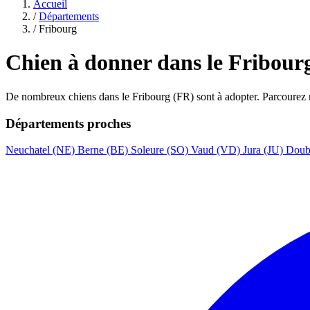
Accueil
/
Départements
/
Fribourg
Chien à donner dans le Fribou
De nombreux chiens dans le Fribourg (FR) sont à adopter. Parcourez no
Départements proches
Neuchatel (NE)
Berne (BE)
Soleure (SO)
Vaud (VD)
Jura (JU)
Doub