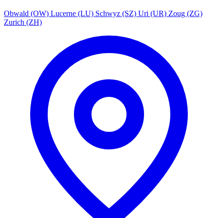
Obwald (OW)
Lucerne (LU)
Schwyz (SZ)
Uri (UR)
Zoug (ZG)
Zurich (ZH)