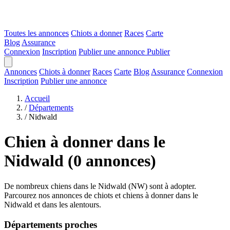
Toutes les annonces
Chiots a donner
Races
Carte
Blog
Assurance
Connexion
Inscription
Publier une annonce
Publier
Annonces
Chiots à donner
Races
Carte
Blog
Assurance
Connexion
Inscription
Publier une annonce
Accueil
/
Départements
/
Nidwald
Chien à donner dans le
Nidwald
(0 annonces)
De nombreux chiens dans le Nidwald (NW) sont à adopter.
Parcourez nos annonces de chiots et chiens à donner dans le
Nidwald et dans les alentours.
Départements proches