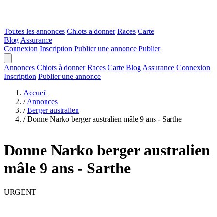
Toutes les annonces
Chiots a donner
Races
Carte
Blog
Assurance
Connexion
Inscription
Publier une annonce
Publier
Annonces
Chiots à donner
Races
Carte
Blog
Assurance
Connexion
Inscription
Publier une annonce
Accueil
/
Annonces
/
Berger australien
/
Donne Narko berger australien mâle 9 ans - Sarthe
Donne Narko berger australien
mâle 9 ans - Sarthe
URGENT