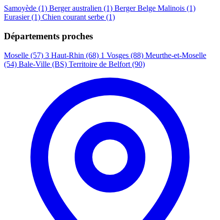
Samoyède
(1)
Berger australien
(1)
Berger Belge Malinois
(1)
Eurasier
(1)
Chien courant serbe
(1)
Départements proches
Moselle (57)
3
Haut-Rhin (68)
1
Vosges (88)
Meurthe-et-Moselle
(54)
Bale-Ville (BS)
Territoire de Belfort (90)