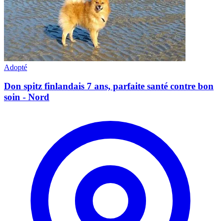
Adopté
Don spitz finlandais 7 ans, parfaite santé contre bon
soin - Nord