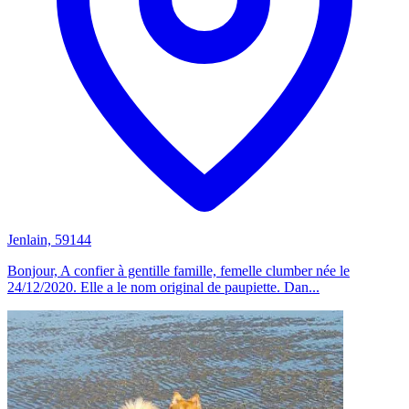
Jenlain, 59144
Bonjour, A confier à gentille famille, femelle clumber née le
24/12/2020. Elle a le nom original de paupiette. Dan...