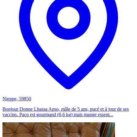
Nieppe, 59850
Bonjour Donne Lhassa Apso, mâle de 5 ans, pucé et à jour de ses
vaccins. Paco est gourmand (6,6 kg) mais mange essent...