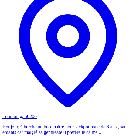
Tourcoing, 59200
Bonjour, Cherche un bon maitre pour jackpot male de 6 ans , sans
enfants car malgré sa gentilesse il prefere le calme...