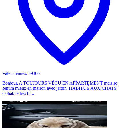
Valenciennes, 59300
Bonjour, A TOUJOURS VÉCU EN APPARTEMENT mais se
sentira mieux en maison avec jardin. HABITUÉ AUX CHATS
Cohabite très bi...