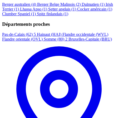
Berger australien
(4)
Berger Belge Malinois
(2)
Dalmatien
(1)
Irish
Terrier
(1)
Lhassa Apso
(1)
Setter anglais
(1)
Cocker américain
(1)
Clumber Spaniel
(1)
Spitz finlandais
(1)
Départements proches
Pas-de-Calais (62)
5
Hainaut (HAI)
Flandre occidentale (WVL)
Flandre orientale (OVL)
Somme (80)
2
Bruxelles-Capitale (BRU)