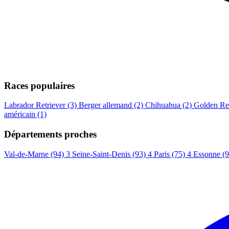
Races populaires
Labrador Retriever
(3)
Berger allemand
(2)
Chihuahua
(2)
Golden Ret
américain
(1)
Départements proches
Val-de-Marne (94)
3
Seine-Saint-Denis (93)
4
Paris (75)
4
Essonne (9