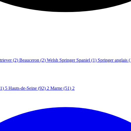
riever
(2)
Beauceron
(2)
Welsh Springer Spaniel
(1)
Springer anglais
(
1)
5
Hauts-de-Seine (92)
2
Marne (51)
2