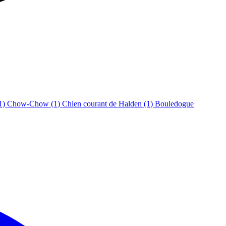
1)
Chow-Chow
(1)
Chien courant de Halden
(1)
Bouledogue