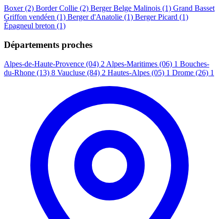
Boxer
(2)
Border Collie
(2)
Berger Belge Malinois
(1)
Grand Basset
Griffon vendéen
(1)
Berger d'Anatolie
(1)
Berger Picard
(1)
Épagneul breton
(1)
Départements proches
Alpes-de-Haute-Provence (04)
2
Alpes-Maritimes (06)
1
Bouches-
du-Rhone (13)
8
Vaucluse (84)
2
Hautes-Alpes (05)
1
Drome (26)
1