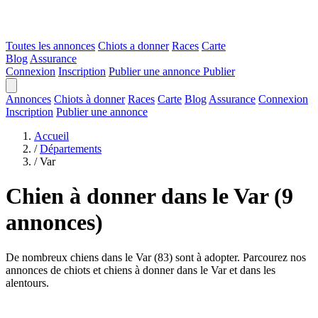
Toutes les annonces
Chiots a donner
Races
Carte
Blog
Assurance
Connexion
Inscription
Publier une annonce
Publier
Annonces
Chiots à donner
Races
Carte
Blog
Assurance
Connexion
Inscription
Publier une annonce
Accueil
/
Départements
/
Var
Chien à donner dans le Var
(9
annonces)
De nombreux chiens dans le Var (83) sont à adopter. Parcourez nos
annonces de chiots et chiens à donner dans le Var et dans les
alentours.