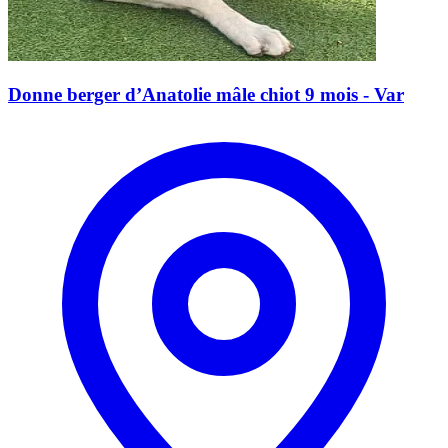
Donne berger d’Anatolie mâle chiot 9 mois - Var