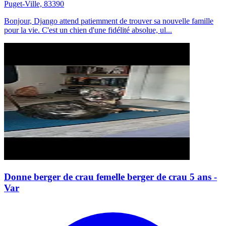
Puget-Ville, 83390
Bonjour, Django attend patiemment de trouver sa nouvelle famille
pour la vie. C'est un chien d'une fidélité absolue, ul...
Donne berger de crau femelle berger de crau 5 ans -
Var