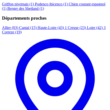
Griffon nivernais
(1)
Podenco ibicenco
(1)
Chien courant espagnol
(1)
Berger des Shetland
(1)
Départements proches
Allier (03)
Cantal (15)
Haute-Loire (43)
1
Creuse (23)
Loire (42)
3
Correze (19)