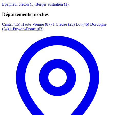
Épagneul breton
(1)
Berger australien
(1)
Départements proches
Cantal (15)
Haute-Vienne (87)
1
Creuse (23)
Lot (46)
Dordogne
(24)
1
Puy-de-Dome (63)