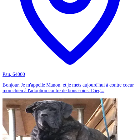
Pau, 64000
Bonjour, Je m'appelle Manon, et je mets aujourd'hui à contre coeur
mon chien à l'adoption contre de bons soins. Dieg...