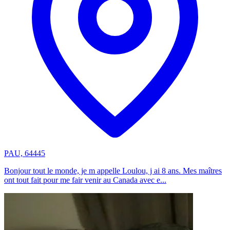
PAU, 64445
Bonjour tout le monde, je m appelle Loulou, j ai 8 ans. Mes maîtres
ont tout fait pour me fair venir au Canada avec e...