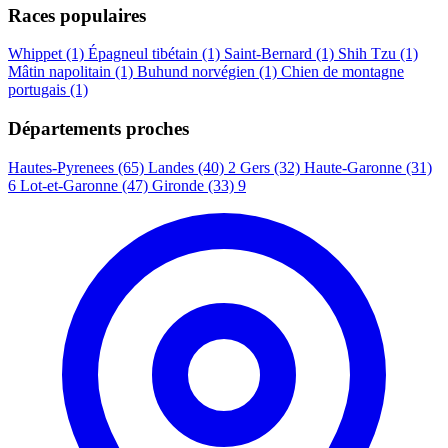
Races populaires
Whippet
(1)
Épagneul tibétain
(1)
Saint-Bernard
(1)
Shih Tzu
(1)
Mâtin napolitain
(1)
Buhund norvégien
(1)
Chien de montagne
portugais
(1)
Départements proches
Hautes-Pyrenees (65)
Landes (40)
2
Gers (32)
Haute-Garonne (31)
6
Lot-et-Garonne (47)
Gironde (33)
9