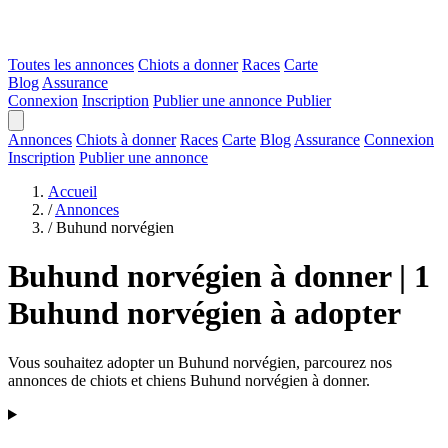
Toutes les annonces
Chiots a donner
Races
Carte
Blog
Assurance
Connexion
Inscription
Publier une annonce
Publier
Annonces
Chiots à donner
Races
Carte
Blog
Assurance
Connexion
Inscription
Publier une annonce
Accueil
/
Annonces
/
Buhund norvégien
Buhund norvégien à donner | 1
Buhund norvégien à adopter
Vous souhaitez adopter un Buhund norvégien, parcourez nos
annonces de chiots et chiens Buhund norvégien à donner.