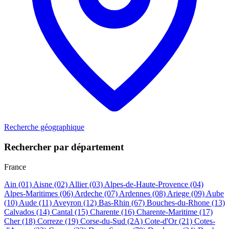
Recherche géographique
Rechercher par département
France
Ain
(01)
Aisne
(02)
Allier
(03)
Alpes-de-Haute-Provence
(04)
Alpes-Maritimes
(06)
Ardeche
(07)
Ardennes
(08)
Ariege
(09)
Aube
(10)
Aude
(11)
Aveyron
(12)
Bas-Rhin
(67)
Bouches-du-Rhone
(13)
Calvados
(14)
Cantal
(15)
Charente
(16)
Charente-Maritime
(17)
Cher
(18)
Correze
(19)
Corse-du-Sud
(2A)
Cote-d'Or
(21)
Cotes-