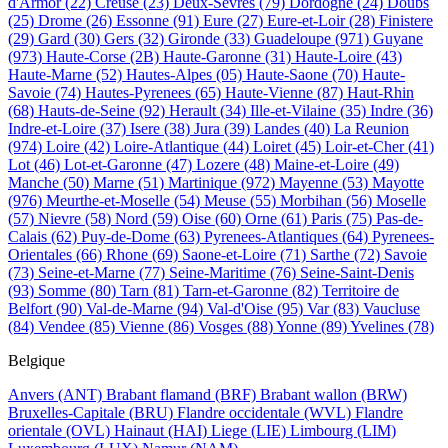
d'Armor
(22)
Creuse
(23)
Deux-Sevres
(79)
Dordogne
(24)
Doubs
(25)
Drome
(26)
Essonne
(91)
Eure
(27)
Eure-et-Loir
(28)
Finistere
(29)
Gard
(30)
Gers
(32)
Gironde
(33)
Guadeloupe
(971)
Guyane
(973)
Haute-Corse
(2B)
Haute-Garonne
(31)
Haute-Loire
(43)
Haute-Marne
(52)
Hautes-Alpes
(05)
Haute-Saone
(70)
Haute-
Savoie
(74)
Hautes-Pyrenees
(65)
Haute-Vienne
(87)
Haut-Rhin
(68)
Hauts-de-Seine
(92)
Herault
(34)
Ille-et-Vilaine
(35)
Indre
(36)
Indre-et-Loire
(37)
Isere
(38)
Jura
(39)
Landes
(40)
La Reunion
(974)
Loire
(42)
Loire-Atlantique
(44)
Loiret
(45)
Loir-et-Cher
(41)
Lot
(46)
Lot-et-Garonne
(47)
Lozere
(48)
Maine-et-Loire
(49)
Manche
(50)
Marne
(51)
Martinique
(972)
Mayenne
(53)
Mayotte
(976)
Meurthe-et-Moselle
(54)
Meuse
(55)
Morbihan
(56)
Moselle
(57)
Nievre
(58)
Nord
(59)
Oise
(60)
Orne
(61)
Paris
(75)
Pas-de-
Calais
(62)
Puy-de-Dome
(63)
Pyrenees-Atlantiques
(64)
Pyrenees-
Orientales
(66)
Rhone
(69)
Saone-et-Loire
(71)
Sarthe
(72)
Savoie
(73)
Seine-et-Marne
(77)
Seine-Maritime
(76)
Seine-Saint-Denis
(93)
Somme
(80)
Tarn
(81)
Tarn-et-Garonne
(82)
Territoire de
Belfort
(90)
Val-de-Marne
(94)
Val-d'Oise
(95)
Var
(83)
Vaucluse
(84)
Vendee
(85)
Vienne
(86)
Vosges
(88)
Yonne
(89)
Yvelines
(78)
Belgique
Anvers
(ANT)
Brabant flamand
(BRF)
Brabant wallon
(BRW)
Bruxelles-Capitale
(BRU)
Flandre occidentale
(WVL)
Flandre
orientale
(OVL)
Hainaut
(HAI)
Liege
(LIE)
Limbourg
(LIM)