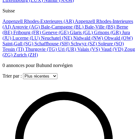
Luxembourg
(LUX)
Namur
(NAM)
Suisse
Appenzell Rhodes-Exterieures
(AR)
Appenzell Rhodes-Interieures
(AI)
Argovie
(AG)
Bale-Campagne
(BL)
Bale-Ville
(BS)
Berne
(BE)
Fribourg
(FR)
Geneve
(GE)
Glaris
(GL)
Grisons
(GR)
Jura
(JU)
Lucerne
(LU)
Neuchatel
(NE)
Nidwald
(NW)
Obwald
(OW)
Saint-Gall
(SG)
Schaffhouse
(SH)
Schwyz
(SZ)
Soleure
(SO)
Tessin
(TI)
Thurgovie
(TG)
Uri
(UR)
Valais
(VS)
Vaud
(VD)
Zoug
(ZG)
Zurich
(ZH)
0
annonces pour Buhund norvégien
Trier par :