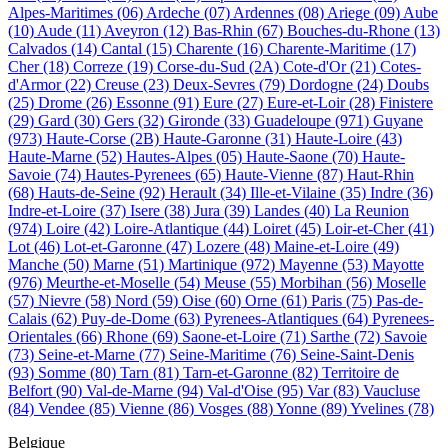
Alpes-Maritimes
(06)
Ardeche
(07)
Ardennes
(08)
Ariege
(09)
Aube
(10)
Aude
(11)
Aveyron
(12)
Bas-Rhin
(67)
Bouches-du-Rhone
(13)
Calvados
(14)
Cantal
(15)
Charente
(16)
Charente-Maritime
(17)
Cher
(18)
Correze
(19)
Corse-du-Sud
(2A)
Cote-d'Or
(21)
Cotes-
d'Armor
(22)
Creuse
(23)
Deux-Sevres
(79)
Dordogne
(24)
Doubs
(25)
Drome
(26)
Essonne
(91)
Eure
(27)
Eure-et-Loir
(28)
Finistere
(29)
Gard
(30)
Gers
(32)
Gironde
(33)
Guadeloupe
(971)
Guyane
(973)
Haute-Corse
(2B)
Haute-Garonne
(31)
Haute-Loire
(43)
Haute-Marne
(52)
Hautes-Alpes
(05)
Haute-Saone
(70)
Haute-
Savoie
(74)
Hautes-Pyrenees
(65)
Haute-Vienne
(87)
Haut-Rhin
(68)
Hauts-de-Seine
(92)
Herault
(34)
Ille-et-Vilaine
(35)
Indre
(36)
Indre-et-Loire
(37)
Isere
(38)
Jura
(39)
Landes
(40)
La Reunion
(974)
Loire
(42)
Loire-Atlantique
(44)
Loiret
(45)
Loir-et-Cher
(41)
Lot
(46)
Lot-et-Garonne
(47)
Lozere
(48)
Maine-et-Loire
(49)
Manche
(50)
Marne
(51)
Martinique
(972)
Mayenne
(53)
Mayotte
(976)
Meurthe-et-Moselle
(54)
Meuse
(55)
Morbihan
(56)
Moselle
(57)
Nievre
(58)
Nord
(59)
Oise
(60)
Orne
(61)
Paris
(75)
Pas-de-
Calais
(62)
Puy-de-Dome
(63)
Pyrenees-Atlantiques
(64)
Pyrenees-
Orientales
(66)
Rhone
(69)
Saone-et-Loire
(71)
Sarthe
(72)
Savoie
(73)
Seine-et-Marne
(77)
Seine-Maritime
(76)
Seine-Saint-Denis
(93)
Somme
(80)
Tarn
(81)
Tarn-et-Garonne
(82)
Territoire de
Belfort
(90)
Val-de-Marne
(94)
Val-d'Oise
(95)
Var
(83)
Vaucluse
(84)
Vendee
(85)
Vienne
(86)
Vosges
(88)
Yonne
(89)
Yvelines
(78)
Belgique