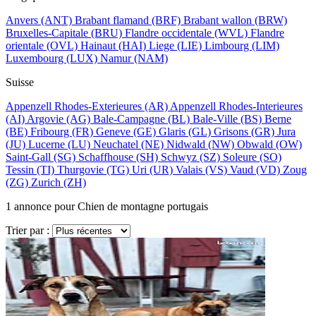
Anvers
(ANT)
Brabant flamand
(BRF)
Brabant wallon
(BRW)
Bruxelles-Capitale
(BRU)
Flandre occidentale
(WVL)
Flandre
orientale
(OVL)
Hainaut
(HAI)
Liege
(LIE)
Limbourg
(LIM)
Luxembourg
(LUX)
Namur
(NAM)
Suisse
Appenzell Rhodes-Exterieures
(AR)
Appenzell Rhodes-Interieures
(AI)
Argovie
(AG)
Bale-Campagne
(BL)
Bale-Ville
(BS)
Berne
(BE)
Fribourg
(FR)
Geneve
(GE)
Glaris
(GL)
Grisons
(GR)
Jura
(JU)
Lucerne
(LU)
Neuchatel
(NE)
Nidwald
(NW)
Obwald
(OW)
Saint-Gall
(SG)
Schaffhouse
(SH)
Schwyz
(SZ)
Soleure
(SO)
Tessin
(TI)
Thurgovie
(TG)
Uri
(UR)
Valais
(VS)
Vaud
(VD)
Zoug
(ZG)
Zurich
(ZH)
1
annonce pour Chien de montagne portugais
Trier par :