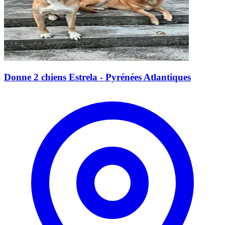
Donne 2 chiens Estrela - Pyrénées Atlantiques