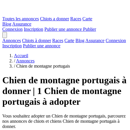
Toutes les annonces
Chiots a donner
Races
Carte
Blog
Assurance
Connexion
Inscription
Publier une annonce
Publier
Annonces
Chiots à donner
Races
Carte
Blog
Assurance
Connexion
Inscription
Publier une annonce
Accueil
/
Annonces
/
Chien de montagne portugais
Chien de montagne portugais à
donner | 1 Chien de montagne
portugais à adopter
Vous souhaitez adopter un Chien de montagne portugais, parcourez
nos annonces de chiots et chiens Chien de montagne portugais à
donner.