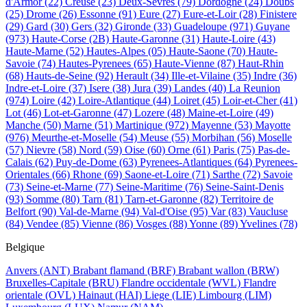
d'Armor
(22)
Creuse
(23)
Deux-Sevres
(79)
Dordogne
(24)
Doubs
(25)
Drome
(26)
Essonne
(91)
Eure
(27)
Eure-et-Loir
(28)
Finistere
(29)
Gard
(30)
Gers
(32)
Gironde
(33)
Guadeloupe
(971)
Guyane
(973)
Haute-Corse
(2B)
Haute-Garonne
(31)
Haute-Loire
(43)
Haute-Marne
(52)
Hautes-Alpes
(05)
Haute-Saone
(70)
Haute-
Savoie
(74)
Hautes-Pyrenees
(65)
Haute-Vienne
(87)
Haut-Rhin
(68)
Hauts-de-Seine
(92)
Herault
(34)
Ille-et-Vilaine
(35)
Indre
(36)
Indre-et-Loire
(37)
Isere
(38)
Jura
(39)
Landes
(40)
La Reunion
(974)
Loire
(42)
Loire-Atlantique
(44)
Loiret
(45)
Loir-et-Cher
(41)
Lot
(46)
Lot-et-Garonne
(47)
Lozere
(48)
Maine-et-Loire
(49)
Manche
(50)
Marne
(51)
Martinique
(972)
Mayenne
(53)
Mayotte
(976)
Meurthe-et-Moselle
(54)
Meuse
(55)
Morbihan
(56)
Moselle
(57)
Nievre
(58)
Nord
(59)
Oise
(60)
Orne
(61)
Paris
(75)
Pas-de-
Calais
(62)
Puy-de-Dome
(63)
Pyrenees-Atlantiques
(64)
Pyrenees-
Orientales
(66)
Rhone
(69)
Saone-et-Loire
(71)
Sarthe
(72)
Savoie
(73)
Seine-et-Marne
(77)
Seine-Maritime
(76)
Seine-Saint-Denis
(93)
Somme
(80)
Tarn
(81)
Tarn-et-Garonne
(82)
Territoire de
Belfort
(90)
Val-de-Marne
(94)
Val-d'Oise
(95)
Var
(83)
Vaucluse
(84)
Vendee
(85)
Vienne
(86)
Vosges
(88)
Yonne
(89)
Yvelines
(78)
Belgique
Anvers
(ANT)
Brabant flamand
(BRF)
Brabant wallon
(BRW)
Bruxelles-Capitale
(BRU)
Flandre occidentale
(WVL)
Flandre
orientale
(OVL)
Hainaut
(HAI)
Liege
(LIE)
Limbourg
(LIM)