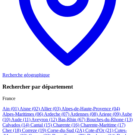
Recherche géographique
Rechercher par département
France
Ain
(01)
Aisne
(02)
Allier
(03)
Alpes-de-Haute-Provence
(04)
Alpes-Maritimes
(06)
Ardeche
(07)
Ardennes
(08)
Ariege
(09)
Aube
(10)
Aude
(11)
Aveyron
(12)
Bas-Rhin
(67)
Bouches-du-Rhone
(13)
Calvados
(14)
Cantal
(15)
Charente
(16)
Charente-Maritime
(17)
Cher
(18)
Correze
(19)
Corse-du-Sud
(2A)
Cote-d'Or
(21)
Cotes-