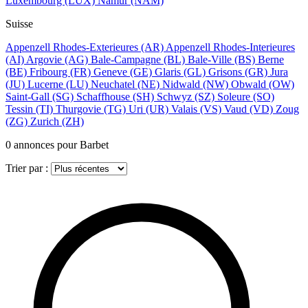
Luxembourg
(LUX)
Namur
(NAM)
Suisse
Appenzell Rhodes-Exterieures
(AR)
Appenzell Rhodes-Interieures
(AI)
Argovie
(AG)
Bale-Campagne
(BL)
Bale-Ville
(BS)
Berne
(BE)
Fribourg
(FR)
Geneve
(GE)
Glaris
(GL)
Grisons
(GR)
Jura
(JU)
Lucerne
(LU)
Neuchatel
(NE)
Nidwald
(NW)
Obwald
(OW)
Saint-Gall
(SG)
Schaffhouse
(SH)
Schwyz
(SZ)
Soleure
(SO)
Tessin
(TI)
Thurgovie
(TG)
Uri
(UR)
Valais
(VS)
Vaud
(VD)
Zoug
(ZG)
Zurich
(ZH)
0
annonces pour Barbet
Trier par :