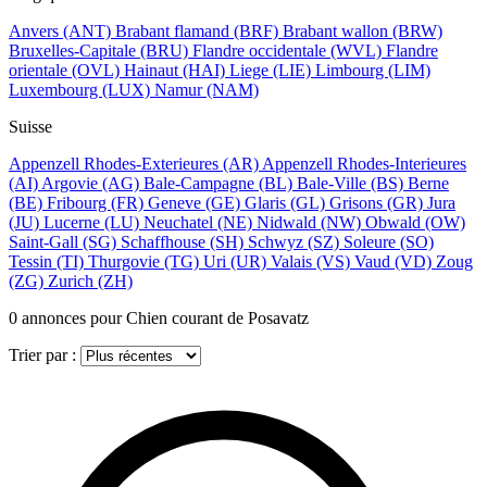
Anvers
(ANT)
Brabant flamand
(BRF)
Brabant wallon
(BRW)
Bruxelles-Capitale
(BRU)
Flandre occidentale
(WVL)
Flandre
orientale
(OVL)
Hainaut
(HAI)
Liege
(LIE)
Limbourg
(LIM)
Luxembourg
(LUX)
Namur
(NAM)
Suisse
Appenzell Rhodes-Exterieures
(AR)
Appenzell Rhodes-Interieures
(AI)
Argovie
(AG)
Bale-Campagne
(BL)
Bale-Ville
(BS)
Berne
(BE)
Fribourg
(FR)
Geneve
(GE)
Glaris
(GL)
Grisons
(GR)
Jura
(JU)
Lucerne
(LU)
Neuchatel
(NE)
Nidwald
(NW)
Obwald
(OW)
Saint-Gall
(SG)
Schaffhouse
(SH)
Schwyz
(SZ)
Soleure
(SO)
Tessin
(TI)
Thurgovie
(TG)
Uri
(UR)
Valais
(VS)
Vaud
(VD)
Zoug
(ZG)
Zurich
(ZH)
0
annonces pour Chien courant de Posavatz
Trier par :