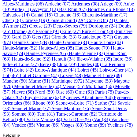
Alpes-Maritimes
(06)
Ardeche
(07)
Ardennes
(08)
Ariege
(09)
Aube
(10)
Aude
(11)
Aveyron
(12)
Bas-Rhin
(67)
Bouches-du-Rhone
(13)
Calvados
(14)
Cantal
(15)
Charente
(16)
Charente-Maritime
(17)
Cher
(18)
Correze
(19)
Corse-du-Sud
(2A)
Cote-d'Or
(21)
Cotes-
d'Armor
(22)
Creuse
(23)
Deux-Sevres
(79)
Dordogne
(24)
Doubs
(25)
Drome
(26)
Essonne
(91)
Eure
(27)
Eure-et-Loir
(28)
Finistere
(29)
Gard
(30)
Gers
(32)
Gironde
(33)
Guadeloupe
(971)
Guyane
(973)
Haute-Corse
(2B)
Haute-Garonne
(31)
Haute-Loire
(43)
Haute-Marne
(52)
Hautes-Alpes
(05)
Haute-Saone
(70)
Haute-
Savoie
(74)
Hautes-Pyrenees
(65)
Haute-Vienne
(87)
Haut-Rhin
(68)
Hauts-de-Seine
(92)
Herault
(34)
Ille-et-Vilaine
(35)
Indre
(36)
Indre-et-Loire
(37)
Isere
(38)
Jura
(39)
Landes
(40)
La Reunion
(974)
Loire
(42)
Loire-Atlantique
(44)
Loiret
(45)
Loir-et-Cher
(41)
Lot
(46)
Lot-et-Garonne
(47)
Lozere
(48)
Maine-et-Loire
(49)
Manche
(50)
Marne
(51)
Martinique
(972)
Mayenne
(53)
Mayotte
(976)
Meurthe-et-Moselle
(54)
Meuse
(55)
Morbihan
(56)
Moselle
(57)
Nievre
(58)
Nord
(59)
Oise
(60)
Orne
(61)
Paris
(75)
Pas-de-
Calais
(62)
Puy-de-Dome
(63)
Pyrenees-Atlantiques
(64)
Pyrenees-
Orientales
(66)
Rhone
(69)
Saone-et-Loire
(71)
Sarthe
(72)
Savoie
(73)
Seine-et-Marne
(77)
Seine-Maritime
(76)
Seine-Saint-Denis
(93)
Somme
(80)
Tarn
(81)
Tarn-et-Garonne
(82)
Territoire de
Belfort
(90)
Val-de-Marne
(94)
Val-d'Oise
(95)
Var
(83)
Vaucluse
(84)
Vendee
(85)
Vienne
(86)
Vosges
(88)
Yonne
(89)
Yvelines
(78)
Belgique