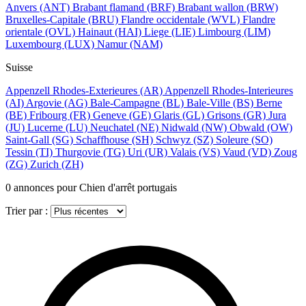
Anvers
(ANT)
Brabant flamand
(BRF)
Brabant wallon
(BRW)
Bruxelles-Capitale
(BRU)
Flandre occidentale
(WVL)
Flandre
orientale
(OVL)
Hainaut
(HAI)
Liege
(LIE)
Limbourg
(LIM)
Luxembourg
(LUX)
Namur
(NAM)
Suisse
Appenzell Rhodes-Exterieures
(AR)
Appenzell Rhodes-Interieures
(AI)
Argovie
(AG)
Bale-Campagne
(BL)
Bale-Ville
(BS)
Berne
(BE)
Fribourg
(FR)
Geneve
(GE)
Glaris
(GL)
Grisons
(GR)
Jura
(JU)
Lucerne
(LU)
Neuchatel
(NE)
Nidwald
(NW)
Obwald
(OW)
Saint-Gall
(SG)
Schaffhouse
(SH)
Schwyz
(SZ)
Soleure
(SO)
Tessin
(TI)
Thurgovie
(TG)
Uri
(UR)
Valais
(VS)
Vaud
(VD)
Zoug
(ZG)
Zurich
(ZH)
0
annonces pour Chien d'arrêt portugais
Trier par :