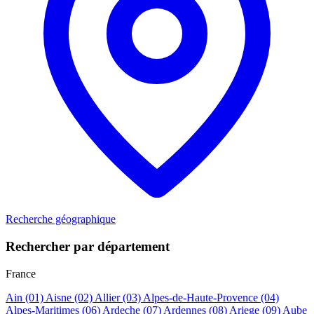
Recherche géographique
Rechercher par département
France
Ain
(01)
Aisne
(02)
Allier
(03)
Alpes-de-Haute-Provence
(04)
Alpes-Maritimes
(06)
Ardeche
(07)
Ardennes
(08)
Ariege
(09)
Aube