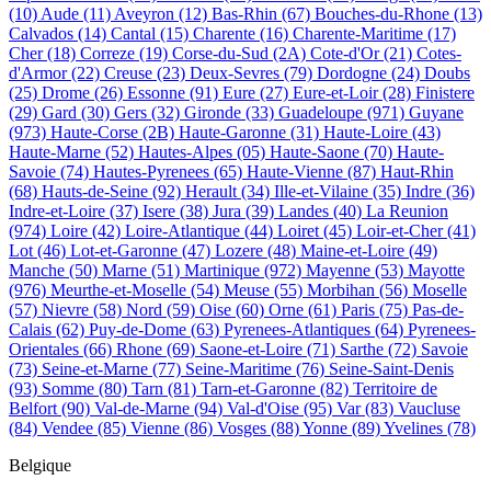
(10)
Aude
(11)
Aveyron
(12)
Bas-Rhin
(67)
Bouches-du-Rhone
(13)
Calvados
(14)
Cantal
(15)
Charente
(16)
Charente-Maritime
(17)
Cher
(18)
Correze
(19)
Corse-du-Sud
(2A)
Cote-d'Or
(21)
Cotes-
d'Armor
(22)
Creuse
(23)
Deux-Sevres
(79)
Dordogne
(24)
Doubs
(25)
Drome
(26)
Essonne
(91)
Eure
(27)
Eure-et-Loir
(28)
Finistere
(29)
Gard
(30)
Gers
(32)
Gironde
(33)
Guadeloupe
(971)
Guyane
(973)
Haute-Corse
(2B)
Haute-Garonne
(31)
Haute-Loire
(43)
Haute-Marne
(52)
Hautes-Alpes
(05)
Haute-Saone
(70)
Haute-
Savoie
(74)
Hautes-Pyrenees
(65)
Haute-Vienne
(87)
Haut-Rhin
(68)
Hauts-de-Seine
(92)
Herault
(34)
Ille-et-Vilaine
(35)
Indre
(36)
Indre-et-Loire
(37)
Isere
(38)
Jura
(39)
Landes
(40)
La Reunion
(974)
Loire
(42)
Loire-Atlantique
(44)
Loiret
(45)
Loir-et-Cher
(41)
Lot
(46)
Lot-et-Garonne
(47)
Lozere
(48)
Maine-et-Loire
(49)
Manche
(50)
Marne
(51)
Martinique
(972)
Mayenne
(53)
Mayotte
(976)
Meurthe-et-Moselle
(54)
Meuse
(55)
Morbihan
(56)
Moselle
(57)
Nievre
(58)
Nord
(59)
Oise
(60)
Orne
(61)
Paris
(75)
Pas-de-
Calais
(62)
Puy-de-Dome
(63)
Pyrenees-Atlantiques
(64)
Pyrenees-
Orientales
(66)
Rhone
(69)
Saone-et-Loire
(71)
Sarthe
(72)
Savoie
(73)
Seine-et-Marne
(77)
Seine-Maritime
(76)
Seine-Saint-Denis
(93)
Somme
(80)
Tarn
(81)
Tarn-et-Garonne
(82)
Territoire de
Belfort
(90)
Val-de-Marne
(94)
Val-d'Oise
(95)
Var
(83)
Vaucluse
(84)
Vendee
(85)
Vienne
(86)
Vosges
(88)
Yonne
(89)
Yvelines
(78)
Belgique