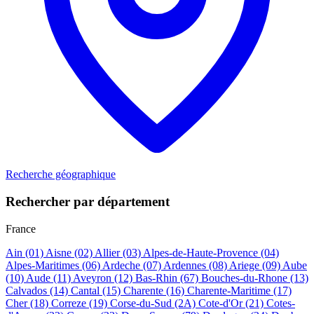
Recherche géographique
Rechercher par département
France
Ain
(01)
Aisne
(02)
Allier
(03)
Alpes-de-Haute-Provence
(04)
Alpes-Maritimes
(06)
Ardeche
(07)
Ardennes
(08)
Ariege
(09)
Aube
(10)
Aude
(11)
Aveyron
(12)
Bas-Rhin
(67)
Bouches-du-Rhone
(13)
Calvados
(14)
Cantal
(15)
Charente
(16)
Charente-Maritime
(17)
Cher
(18)
Correze
(19)
Corse-du-Sud
(2A)
Cote-d'Or
(21)
Cotes-