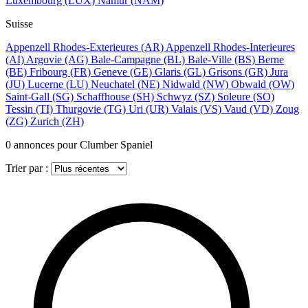
Luxembourg
(LUX)
Namur
(NAM)
Suisse
Appenzell Rhodes-Exterieures
(AR)
Appenzell Rhodes-Interieures
(AI)
Argovie
(AG)
Bale-Campagne
(BL)
Bale-Ville
(BS)
Berne
(BE)
Fribourg
(FR)
Geneve
(GE)
Glaris
(GL)
Grisons
(GR)
Jura
(JU)
Lucerne
(LU)
Neuchatel
(NE)
Nidwald
(NW)
Obwald
(OW)
Saint-Gall
(SG)
Schaffhouse
(SH)
Schwyz
(SZ)
Soleure
(SO)
Tessin
(TI)
Thurgovie
(TG)
Uri
(UR)
Valais
(VS)
Vaud
(VD)
Zoug
(ZG)
Zurich
(ZH)
0
annonces pour Clumber Spaniel
Trier par :