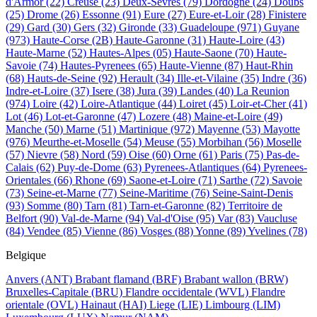
d'Armor
(22)
Creuse
(23)
Deux-Sevres
(79)
Dordogne
(24)
Doubs
(25)
Drome
(26)
Essonne
(91)
Eure
(27)
Eure-et-Loir
(28)
Finistere
(29)
Gard
(30)
Gers
(32)
Gironde
(33)
Guadeloupe
(971)
Guyane
(973)
Haute-Corse
(2B)
Haute-Garonne
(31)
Haute-Loire
(43)
Haute-Marne
(52)
Hautes-Alpes
(05)
Haute-Saone
(70)
Haute-
Savoie
(74)
Hautes-Pyrenees
(65)
Haute-Vienne
(87)
Haut-Rhin
(68)
Hauts-de-Seine
(92)
Herault
(34)
Ille-et-Vilaine
(35)
Indre
(36)
Indre-et-Loire
(37)
Isere
(38)
Jura
(39)
Landes
(40)
La Reunion
(974)
Loire
(42)
Loire-Atlantique
(44)
Loiret
(45)
Loir-et-Cher
(41)
Lot
(46)
Lot-et-Garonne
(47)
Lozere
(48)
Maine-et-Loire
(49)
Manche
(50)
Marne
(51)
Martinique
(972)
Mayenne
(53)
Mayotte
(976)
Meurthe-et-Moselle
(54)
Meuse
(55)
Morbihan
(56)
Moselle
(57)
Nievre
(58)
Nord
(59)
Oise
(60)
Orne
(61)
Paris
(75)
Pas-de-
Calais
(62)
Puy-de-Dome
(63)
Pyrenees-Atlantiques
(64)
Pyrenees-
Orientales
(66)
Rhone
(69)
Saone-et-Loire
(71)
Sarthe
(72)
Savoie
(73)
Seine-et-Marne
(77)
Seine-Maritime
(76)
Seine-Saint-Denis
(93)
Somme
(80)
Tarn
(81)
Tarn-et-Garonne
(82)
Territoire de
Belfort
(90)
Val-de-Marne
(94)
Val-d'Oise
(95)
Var
(83)
Vaucluse
(84)
Vendee
(85)
Vienne
(86)
Vosges
(88)
Yonne
(89)
Yvelines
(78)
Belgique
Anvers
(ANT)
Brabant flamand
(BRF)
Brabant wallon
(BRW)
Bruxelles-Capitale
(BRU)
Flandre occidentale
(WVL)
Flandre
orientale
(OVL)
Hainaut
(HAI)
Liege
(LIE)
Limbourg
(LIM)