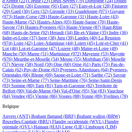
d'Armor
(22)
Creuse
(23)
Deux-Sevres
(79)
Dordogne
(24)
Doubs
(25)
Drome
(26)
Essonne
(91)
Eure
(27)
Eure-et-Loir
(28)
Finistere
(29)
Gard
(30)
Gers
(32)
Gironde
(33)
Guadeloupe
(971)
Guyane
(973)
Haute-Corse
(2B)
Haute-Garonne
(31)
Haute-Loire
(43)
Haute-Marne
(52)
Hautes-Alpes
(05)
Haute-Saone
(70)
Haute-
Savoie
(74)
Hautes-Pyrenees
(65)
Haute-Vienne
(87)
Haut-Rhin
(68)
Hauts-de-Seine
(92)
Herault
(34)
Ille-et-Vilaine
(35)
Indre
(36)
Indre-et-Loire
(37)
Isere
(38)
Jura
(39)
Landes
(40)
La Reunion
(974)
Loire
(42)
Loire-Atlantique
(44)
Loiret
(45)
Loir-et-Cher
(41)
Lot
(46)
Lot-et-Garonne
(47)
Lozere
(48)
Maine-et-Loire
(49)
Manche
(50)
Marne
(51)
Martinique
(972)
Mayenne
(53)
Mayotte
(976)
Meurthe-et-Moselle
(54)
Meuse
(55)
Morbihan
(56)
Moselle
(57)
Nievre
(58)
Nord
(59)
Oise
(60)
Orne
(61)
Paris
(75)
Pas-de-
Calais
(62)
Puy-de-Dome
(63)
Pyrenees-Atlantiques
(64)
Pyrenees-
Orientales
(66)
Rhone
(69)
Saone-et-Loire
(71)
Sarthe
(72)
Savoie
(73)
Seine-et-Marne
(77)
Seine-Maritime
(76)
Seine-Saint-Denis
(93)
Somme
(80)
Tarn
(81)
Tarn-et-Garonne
(82)
Territoire de
Belfort
(90)
Val-de-Marne
(94)
Val-d'Oise
(95)
Var
(83)
Vaucluse
(84)
Vendee
(85)
Vienne
(86)
Vosges
(88)
Yonne
(89)
Yvelines
(78)
Belgique
Anvers
(ANT)
Brabant flamand
(BRF)
Brabant wallon
(BRW)
Bruxelles-Capitale
(BRU)
Flandre occidentale
(WVL)
Flandre
orientale
(OVL)
Hainaut
(HAI)
Liege
(LIE)
Limbourg
(LIM)