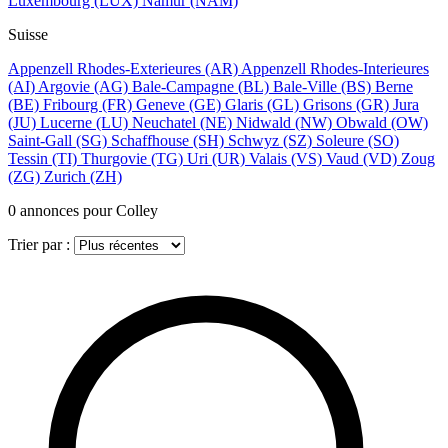
Luxembourg
(LUX)
Namur
(NAM)
Suisse
Appenzell Rhodes-Exterieures
(AR)
Appenzell Rhodes-Interieures
(AI)
Argovie
(AG)
Bale-Campagne
(BL)
Bale-Ville
(BS)
Berne
(BE)
Fribourg
(FR)
Geneve
(GE)
Glaris
(GL)
Grisons
(GR)
Jura
(JU)
Lucerne
(LU)
Neuchatel
(NE)
Nidwald
(NW)
Obwald
(OW)
Saint-Gall
(SG)
Schaffhouse
(SH)
Schwyz
(SZ)
Soleure
(SO)
Tessin
(TI)
Thurgovie
(TG)
Uri
(UR)
Valais
(VS)
Vaud
(VD)
Zoug
(ZG)
Zurich
(ZH)
0
annonces pour Colley
Trier par :