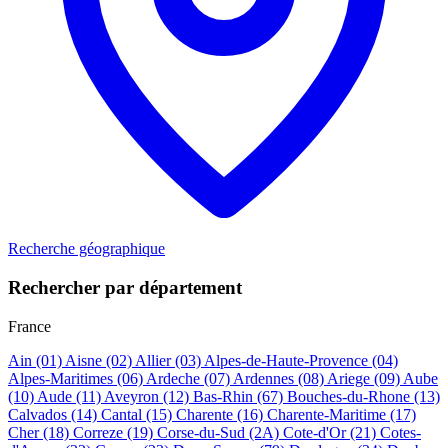
Recherche géographique
Rechercher par département
France
Ain
(01)
Aisne
(02)
Allier
(03)
Alpes-de-Haute-Provence
(04)
Alpes-Maritimes
(06)
Ardeche
(07)
Ardennes
(08)
Ariege
(09)
Aube
(10)
Aude
(11)
Aveyron
(12)
Bas-Rhin
(67)
Bouches-du-Rhone
(13)
Calvados
(14)
Cantal
(15)
Charente
(16)
Charente-Maritime
(17)
Cher
(18)
Correze
(19)
Corse-du-Sud
(2A)
Cote-d'Or
(21)
Cotes-