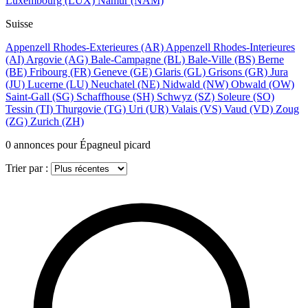
Luxembourg
(LUX)
Namur
(NAM)
Suisse
Appenzell Rhodes-Exterieures
(AR)
Appenzell Rhodes-Interieures
(AI)
Argovie
(AG)
Bale-Campagne
(BL)
Bale-Ville
(BS)
Berne
(BE)
Fribourg
(FR)
Geneve
(GE)
Glaris
(GL)
Grisons
(GR)
Jura
(JU)
Lucerne
(LU)
Neuchatel
(NE)
Nidwald
(NW)
Obwald
(OW)
Saint-Gall
(SG)
Schaffhouse
(SH)
Schwyz
(SZ)
Soleure
(SO)
Tessin
(TI)
Thurgovie
(TG)
Uri
(UR)
Valais
(VS)
Vaud
(VD)
Zoug
(ZG)
Zurich
(ZH)
0
annonces pour Épagneul picard
Trier par :