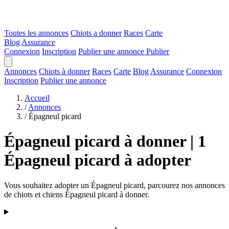
Toutes les annonces
Chiots a donner
Races
Carte
Blog
Assurance
Connexion
Inscription
Publier une annonce
Publier
Annonces
Chiots à donner
Races
Carte
Blog
Assurance
Connexion
Inscription
Publier une annonce
Accueil
/
Annonces
/
Épagneul picard
Épagneul picard à donner | 1
Épagneul picard à adopter
Vous souhaitez adopter un Épagneul picard, parcourez nos annonces
de chiots et chiens Épagneul picard à donner.