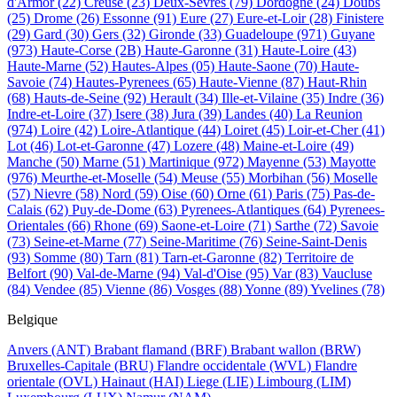
d'Armor
(22)
Creuse
(23)
Deux-Sevres
(79)
Dordogne
(24)
Doubs
(25)
Drome
(26)
Essonne
(91)
Eure
(27)
Eure-et-Loir
(28)
Finistere
(29)
Gard
(30)
Gers
(32)
Gironde
(33)
Guadeloupe
(971)
Guyane
(973)
Haute-Corse
(2B)
Haute-Garonne
(31)
Haute-Loire
(43)
Haute-Marne
(52)
Hautes-Alpes
(05)
Haute-Saone
(70)
Haute-
Savoie
(74)
Hautes-Pyrenees
(65)
Haute-Vienne
(87)
Haut-Rhin
(68)
Hauts-de-Seine
(92)
Herault
(34)
Ille-et-Vilaine
(35)
Indre
(36)
Indre-et-Loire
(37)
Isere
(38)
Jura
(39)
Landes
(40)
La Reunion
(974)
Loire
(42)
Loire-Atlantique
(44)
Loiret
(45)
Loir-et-Cher
(41)
Lot
(46)
Lot-et-Garonne
(47)
Lozere
(48)
Maine-et-Loire
(49)
Manche
(50)
Marne
(51)
Martinique
(972)
Mayenne
(53)
Mayotte
(976)
Meurthe-et-Moselle
(54)
Meuse
(55)
Morbihan
(56)
Moselle
(57)
Nievre
(58)
Nord
(59)
Oise
(60)
Orne
(61)
Paris
(75)
Pas-de-
Calais
(62)
Puy-de-Dome
(63)
Pyrenees-Atlantiques
(64)
Pyrenees-
Orientales
(66)
Rhone
(69)
Saone-et-Loire
(71)
Sarthe
(72)
Savoie
(73)
Seine-et-Marne
(77)
Seine-Maritime
(76)
Seine-Saint-Denis
(93)
Somme
(80)
Tarn
(81)
Tarn-et-Garonne
(82)
Territoire de
Belfort
(90)
Val-de-Marne
(94)
Val-d'Oise
(95)
Var
(83)
Vaucluse
(84)
Vendee
(85)
Vienne
(86)
Vosges
(88)
Yonne
(89)
Yvelines
(78)
Belgique
Anvers
(ANT)
Brabant flamand
(BRF)
Brabant wallon
(BRW)
Bruxelles-Capitale
(BRU)
Flandre occidentale
(WVL)
Flandre
orientale
(OVL)
Hainaut
(HAI)
Liege
(LIE)
Limbourg
(LIM)