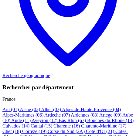
Recherche géographique
Rechercher par département
France
Ain
(01)
Aisne
(02)
Allier
(03)
Alpes-de-Haute-Provence
(04)
Alpes-Maritimes
(06)
Ardeche
(07)
Ardennes
(08)
Ariege
(09)
Aube
(10)
Aude
(11)
Aveyron
(12)
Bas-Rhin
(67)
Bouches-du-Rhone
(13)
Calvados
(14)
Cantal
(15)
Charente
(16)
Charente-Maritime
(17)
Cher
(18)
Correze
(19)
Corse-du-Sud
(2A)
Cote-d'Or
(21)
Cotes-