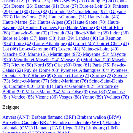
d'Armor
(22)
Creuse
(23)
Deux-Sevres
(79)
Dordogne
(24)
Doubs
(25)
Drome
(26)
Essonne
(91)
Eure
(27)
Eure-et-Loir
(28)
Finistere
(29)
Gard
(30)
Gers
(32)
Gironde
(33)
Guadeloupe
(971)
Guyane
(973)
Haute-Corse
(2B)
Haute-Garonne
(31)
Haute-Loire
(43)
Haute-Marne
(52)
Hautes-Alpes
(05)
Haute-Saone
(70)
Haute-
Savoie
(74)
Hautes-Pyrenees
(65)
Haute-Vienne
(87)
Haut-Rhin
(68)
Hauts-de-Seine
(92)
Herault
(34)
Ille-et-Vilaine
(35)
Indre
(36)
Indre-et-Loire
(37)
Isere
(38)
Jura
(39)
Landes
(40)
La Reunion
(974)
Loire
(42)
Loire-Atlantique
(44)
Loiret
(45)
Loir-et-Cher
(41)
Lot
(46)
Lot-et-Garonne
(47)
Lozere
(48)
Maine-et-Loire
(49)
Manche
(50)
Marne
(51)
Martinique
(972)
Mayenne
(53)
Mayotte
(976)
Meurthe-et-Moselle
(54)
Meuse
(55)
Morbihan
(56)
Moselle
(57)
Nievre
(58)
Nord
(59)
Oise
(60)
Orne
(61)
Paris
(75)
Pas-de-
Calais
(62)
Puy-de-Dome
(63)
Pyrenees-Atlantiques
(64)
Pyrenees-
Orientales
(66)
Rhone
(69)
Saone-et-Loire
(71)
Sarthe
(72)
Savoie
(73)
Seine-et-Marne
(77)
Seine-Maritime
(76)
Seine-Saint-Denis
(93)
Somme
(80)
Tarn
(81)
Tarn-et-Garonne
(82)
Territoire de
Belfort
(90)
Val-de-Marne
(94)
Val-d'Oise
(95)
Var
(83)
Vaucluse
(84)
Vendee
(85)
Vienne
(86)
Vosges
(88)
Yonne
(89)
Yvelines
(78)
Belgique
Anvers
(ANT)
Brabant flamand
(BRF)
Brabant wallon
(BRW)
Bruxelles-Capitale
(BRU)
Flandre occidentale
(WVL)
Flandre
orientale
(OVL)
Hainaut
(HAI)
Liege
(LIE)
Limbourg
(LIM)