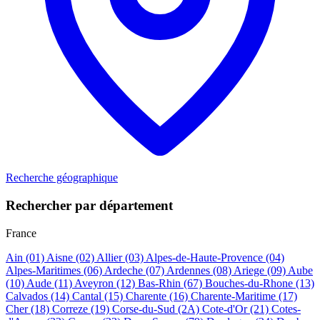
Recherche géographique
Rechercher par département
France
Ain
(01)
Aisne
(02)
Allier
(03)
Alpes-de-Haute-Provence
(04)
Alpes-Maritimes
(06)
Ardeche
(07)
Ardennes
(08)
Ariege
(09)
Aube
(10)
Aude
(11)
Aveyron
(12)
Bas-Rhin
(67)
Bouches-du-Rhone
(13)
Calvados
(14)
Cantal
(15)
Charente
(16)
Charente-Maritime
(17)
Cher
(18)
Correze
(19)
Corse-du-Sud
(2A)
Cote-d'Or
(21)
Cotes-