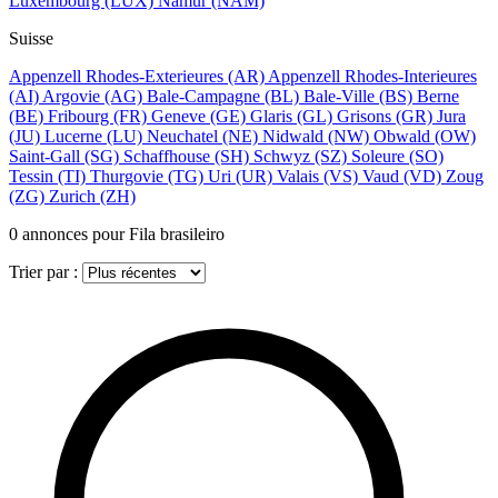
Luxembourg
(LUX)
Namur
(NAM)
Suisse
Appenzell Rhodes-Exterieures
(AR)
Appenzell Rhodes-Interieures
(AI)
Argovie
(AG)
Bale-Campagne
(BL)
Bale-Ville
(BS)
Berne
(BE)
Fribourg
(FR)
Geneve
(GE)
Glaris
(GL)
Grisons
(GR)
Jura
(JU)
Lucerne
(LU)
Neuchatel
(NE)
Nidwald
(NW)
Obwald
(OW)
Saint-Gall
(SG)
Schaffhouse
(SH)
Schwyz
(SZ)
Soleure
(SO)
Tessin
(TI)
Thurgovie
(TG)
Uri
(UR)
Valais
(VS)
Vaud
(VD)
Zoug
(ZG)
Zurich
(ZH)
0
annonces pour Fila brasileiro
Trier par :