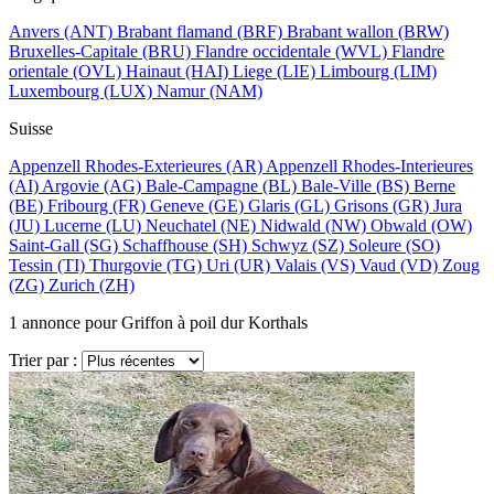
Anvers
(ANT)
Brabant flamand
(BRF)
Brabant wallon
(BRW)
Bruxelles-Capitale
(BRU)
Flandre occidentale
(WVL)
Flandre
orientale
(OVL)
Hainaut
(HAI)
Liege
(LIE)
Limbourg
(LIM)
Luxembourg
(LUX)
Namur
(NAM)
Suisse
Appenzell Rhodes-Exterieures
(AR)
Appenzell Rhodes-Interieures
(AI)
Argovie
(AG)
Bale-Campagne
(BL)
Bale-Ville
(BS)
Berne
(BE)
Fribourg
(FR)
Geneve
(GE)
Glaris
(GL)
Grisons
(GR)
Jura
(JU)
Lucerne
(LU)
Neuchatel
(NE)
Nidwald
(NW)
Obwald
(OW)
Saint-Gall
(SG)
Schaffhouse
(SH)
Schwyz
(SZ)
Soleure
(SO)
Tessin
(TI)
Thurgovie
(TG)
Uri
(UR)
Valais
(VS)
Vaud
(VD)
Zoug
(ZG)
Zurich
(ZH)
1
annonce pour Griffon à poil dur Korthals
Trier par :