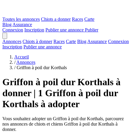
Toutes les annonces
Chiots a donner
Races
Carte
Blog
Assurance
Connexion
Inscription
Publier une annonce
Publier
Annonces
Chiots à donner
Races
Carte
Blog
Assurance
Connexion
Inscription
Publier une annonce
Accueil
/
Annonces
/
Griffon à poil dur Korthals
Griffon à poil dur Korthals à
donner | 1 Griffon à poil dur
Korthals à adopter
Vous souhaitez adopter un Griffon à poil dur Korthals, parcourez
nos annonces de chiots et chiens Griffon à poil dur Korthals à
donner.