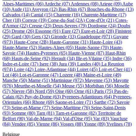
Alpes-Maritimes
(06)
Ardeche
(07)
Ardennes
(08)
Ariege
(09)
Aube
(10)
Aude
(11)
Aveyron
(12)
Bas-Rhin
(67)
Bouches-du-Rhone
(13)
Calvados
(14)
Cantal
(15)
Charente
(16)
Charente-Maritime
(17)
Cher
(18)
Correze
(19)
Corse-du-Sud
(2A)
Cote-d'Or
(21)
Cotes-
d'Armor
(22)
Creuse
(23)
Deux-Sevres
(79)
Dordogne
(24)
Doubs
(25)
Drome
(26)
Essonne
(91)
Eure
(27)
Eure-et-Loir
(28)
Finistere
(29)
Gard
(30)
Gers
(32)
Gironde
(33)
Guadeloupe
(971)
Guyane
(973)
Haute-Corse
(2B)
Haute-Garonne
(31)
Haute-Loire
(43)
Haute-Marne
(52)
Hautes-Alpes
(05)
Haute-Saone
(70)
Haute-
Savoie
(74)
Hautes-Pyrenees
(65)
Haute-Vienne
(87)
Haut-Rhin
(68)
Hauts-de-Seine
(92)
Herault
(34)
Ille-et-Vilaine
(35)
Indre
(36)
Indre-et-Loire
(37)
Isere
(38)
Jura
(39)
Landes
(40)
La Reunion
(974)
Loire
(42)
Loire-Atlantique
(44)
Loiret
(45)
Loir-et-Cher
(41)
Lot
(46)
Lot-et-Garonne
(47)
Lozere
(48)
Maine-et-Loire
(49)
Manche
(50)
Marne
(51)
Martinique
(972)
Mayenne
(53)
Mayotte
(976)
Meurthe-et-Moselle
(54)
Meuse
(55)
Morbihan
(56)
Moselle
(57)
Nievre
(58)
Nord
(59)
Oise
(60)
Orne
(61)
Paris
(75)
Pas-de-
Calais
(62)
Puy-de-Dome
(63)
Pyrenees-Atlantiques
(64)
Pyrenees-
Orientales
(66)
Rhone
(69)
Saone-et-Loire
(71)
Sarthe
(72)
Savoie
(73)
Seine-et-Marne
(77)
Seine-Maritime
(76)
Seine-Saint-Denis
(93)
Somme
(80)
Tarn
(81)
Tarn-et-Garonne
(82)
Territoire de
Belfort
(90)
Val-de-Marne
(94)
Val-d'Oise
(95)
Var
(83)
Vaucluse
(84)
Vendee
(85)
Vienne
(86)
Vosges
(88)
Yonne
(89)
Yvelines
(78)
Belgique