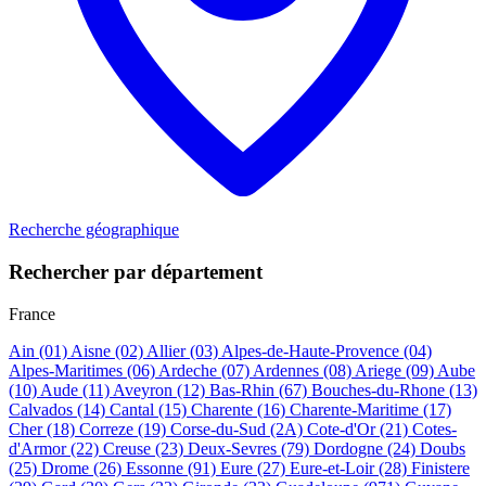
Recherche géographique
Rechercher par département
France
Ain
(01)
Aisne
(02)
Allier
(03)
Alpes-de-Haute-Provence
(04)
Alpes-Maritimes
(06)
Ardeche
(07)
Ardennes
(08)
Ariege
(09)
Aube
(10)
Aude
(11)
Aveyron
(12)
Bas-Rhin
(67)
Bouches-du-Rhone
(13)
Calvados
(14)
Cantal
(15)
Charente
(16)
Charente-Maritime
(17)
Cher
(18)
Correze
(19)
Corse-du-Sud
(2A)
Cote-d'Or
(21)
Cotes-
d'Armor
(22)
Creuse
(23)
Deux-Sevres
(79)
Dordogne
(24)
Doubs
(25)
Drome
(26)
Essonne
(91)
Eure
(27)
Eure-et-Loir
(28)
Finistere