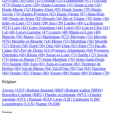
(29)
Gard
(30)
Gers
(32)
Gironde
(33)
Guadeloupe
(971)
Guyane
(973)
Haute-Corse
(2B)
Haute-Garonne
(31)
Haute-Loire
(43)
Haute-Marne
(52)
Hautes-Alpes
(05)
Haute-Saone
(70)
Haute-
Savoie
(74)
Hautes-Pyrenees
(65)
Haute-Vienne
(87)
Haut-Rhin
(68)
Hauts-de-Seine
(92)
Herault
(34)
Ille-et-Vilaine
(35)
Indre
(36)
Indre-et-Loire
(37)
Isere
(38)
Jura
(39)
Landes
(40)
La Reunion
(974)
Loire
(42)
Loire-Atlantique
(44)
Loiret
(45)
Loir-et-Cher
(41)
Lot
(46)
Lot-et-Garonne
(47)
Lozere
(48)
Maine-et-Loire
(49)
Manche
(50)
Marne
(51)
Martinique
(972)
Mayenne
(53)
Mayotte
(976)
Meurthe-et-Moselle
(54)
Meuse
(55)
Morbihan
(56)
Moselle
(57)
Nievre
(58)
Nord
(59)
Oise
(60)
Orne
(61)
Paris
(75)
Pas-de-
Calais
(62)
Puy-de-Dome
(63)
Pyrenees-Atlantiques
(64)
Pyrenees-
Orientales
(66)
Rhone
(69)
Saone-et-Loire
(71)
Sarthe
(72)
Savoie
(73)
Seine-et-Marne
(77)
Seine-Maritime
(76)
Seine-Saint-Denis
(93)
Somme
(80)
Tarn
(81)
Tarn-et-Garonne
(82)
Territoire de
Belfort
(90)
Val-de-Marne
(94)
Val-d'Oise
(95)
Var
(83)
Vaucluse
(84)
Vendee
(85)
Vienne
(86)
Vosges
(88)
Yonne
(89)
Yvelines
(78)
Belgique
Anvers
(ANT)
Brabant flamand
(BRF)
Brabant wallon
(BRW)
Bruxelles-Capitale
(BRU)
Flandre occidentale
(WVL)
Flandre
orientale
(OVL)
Hainaut
(HAI)
Liege
(LIE)
Limbourg
(LIM)
Luxembourg
(LUX)
Namur
(NAM)
Suisse