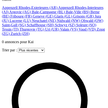
Appenzell Rhodes-Exterieures
(AR)
Appenzell Rhodes-Interieures
(AI)
Argovie
(AG)
Bale-Campagne
(BL)
Bale-Ville
(BS)
Berne
(BE)
Fribourg
(FR)
Geneve
(GE)
Glaris
(GL)
Grisons
(GR)
Jura
(JU)
Lucerne
(LU)
Neuchatel
(NE)
Nidwald
(NW)
Obwald
(OW)
Saint-Gall
(SG)
Schaffhouse
(SH)
Schwyz
(SZ)
Soleure
(SO)
Tessin
(TI)
Thurgovie
(TG)
Uri
(UR)
Valais
(VS)
Vaud
(VD)
Zoug
(ZG)
Zurich
(ZH)
0
annonces pour Kai
Trier par :