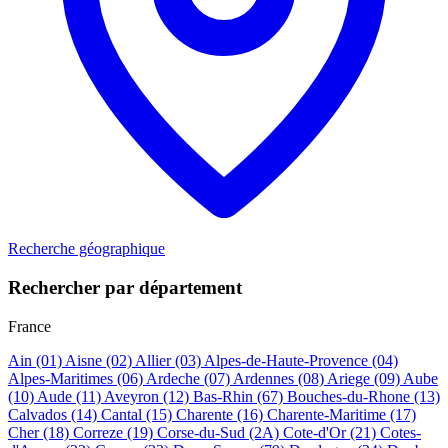
Recherche géographique
Rechercher par département
France
Ain
(01)
Aisne
(02)
Allier
(03)
Alpes-de-Haute-Provence
(04)
Alpes-Maritimes
(06)
Ardeche
(07)
Ardennes
(08)
Ariege
(09)
Aube
(10)
Aude
(11)
Aveyron
(12)
Bas-Rhin
(67)
Bouches-du-Rhone
(13)
Calvados
(14)
Cantal
(15)
Charente
(16)
Charente-Maritime
(17)
Cher
(18)
Correze
(19)
Corse-du-Sud
(2A)
Cote-d'Or
(21)
Cotes-