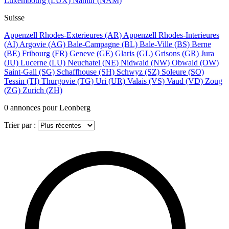
Luxembourg
(LUX)
Namur
(NAM)
Suisse
Appenzell Rhodes-Exterieures
(AR)
Appenzell Rhodes-Interieures
(AI)
Argovie
(AG)
Bale-Campagne
(BL)
Bale-Ville
(BS)
Berne
(BE)
Fribourg
(FR)
Geneve
(GE)
Glaris
(GL)
Grisons
(GR)
Jura
(JU)
Lucerne
(LU)
Neuchatel
(NE)
Nidwald
(NW)
Obwald
(OW)
Saint-Gall
(SG)
Schaffhouse
(SH)
Schwyz
(SZ)
Soleure
(SO)
Tessin
(TI)
Thurgovie
(TG)
Uri
(UR)
Valais
(VS)
Vaud
(VD)
Zoug
(ZG)
Zurich
(ZH)
0
annonces pour Leonberg
Trier par :