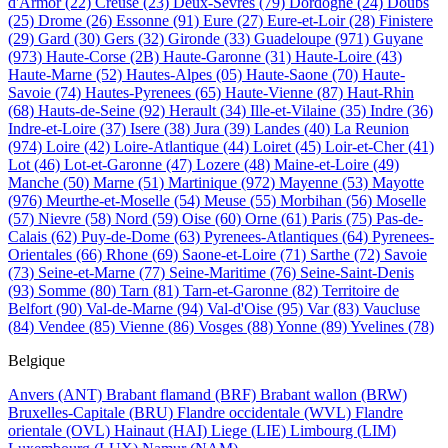
d'Armor
(22)
Creuse
(23)
Deux-Sevres
(79)
Dordogne
(24)
Doubs
(25)
Drome
(26)
Essonne
(91)
Eure
(27)
Eure-et-Loir
(28)
Finistere
(29)
Gard
(30)
Gers
(32)
Gironde
(33)
Guadeloupe
(971)
Guyane
(973)
Haute-Corse
(2B)
Haute-Garonne
(31)
Haute-Loire
(43)
Haute-Marne
(52)
Hautes-Alpes
(05)
Haute-Saone
(70)
Haute-
Savoie
(74)
Hautes-Pyrenees
(65)
Haute-Vienne
(87)
Haut-Rhin
(68)
Hauts-de-Seine
(92)
Herault
(34)
Ille-et-Vilaine
(35)
Indre
(36)
Indre-et-Loire
(37)
Isere
(38)
Jura
(39)
Landes
(40)
La Reunion
(974)
Loire
(42)
Loire-Atlantique
(44)
Loiret
(45)
Loir-et-Cher
(41)
Lot
(46)
Lot-et-Garonne
(47)
Lozere
(48)
Maine-et-Loire
(49)
Manche
(50)
Marne
(51)
Martinique
(972)
Mayenne
(53)
Mayotte
(976)
Meurthe-et-Moselle
(54)
Meuse
(55)
Morbihan
(56)
Moselle
(57)
Nievre
(58)
Nord
(59)
Oise
(60)
Orne
(61)
Paris
(75)
Pas-de-
Calais
(62)
Puy-de-Dome
(63)
Pyrenees-Atlantiques
(64)
Pyrenees-
Orientales
(66)
Rhone
(69)
Saone-et-Loire
(71)
Sarthe
(72)
Savoie
(73)
Seine-et-Marne
(77)
Seine-Maritime
(76)
Seine-Saint-Denis
(93)
Somme
(80)
Tarn
(81)
Tarn-et-Garonne
(82)
Territoire de
Belfort
(90)
Val-de-Marne
(94)
Val-d'Oise
(95)
Var
(83)
Vaucluse
(84)
Vendee
(85)
Vienne
(86)
Vosges
(88)
Yonne
(89)
Yvelines
(78)
Belgique
Anvers
(ANT)
Brabant flamand
(BRF)
Brabant wallon
(BRW)
Bruxelles-Capitale
(BRU)
Flandre occidentale
(WVL)
Flandre
orientale
(OVL)
Hainaut
(HAI)
Liege
(LIE)
Limbourg
(LIM)