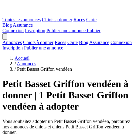
Toutes les annonces
Chiots a donner
Races
Carte
Blog
Assurance
Connexion
Inscription
Publier une annonce
Publier
Annonces
Chiots à donner
Races
Carte
Blog
Assurance
Connexion
Inscription
Publier une annonce
Accueil
/
Annonces
/
Petit Basset Griffon vendéen
Petit Basset Griffon vendéen à
donner | 1 Petit Basset Griffon
vendéen à adopter
Vous souhaitez adopter un Petit Basset Griffon vendéen, parcourez
nos annonces de chiots et chiens Petit Basset Griffon vendéen à
donner.