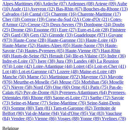
Alpes-Maritimes
(06)
Ardeche
(07)
Ardennes
(08)
Ariege
(09)
Aube
(10)
Aude
(11)
Aveyron
(12)
Bas-Rhin
(67)
Bouches-du-Rhone
(13)
Calvados
(14)
Cantal
(15)
Charente
(16)
Charente-Maritime
(17)
Cher
(18)
Correze
(19)
Corse-du-Sud
(2A)
Cote-d'Or
(21)
Cotes-
d'Armor
(22)
Creuse
(23)
Deux-Sevres
(79)
Dordogne
(24)
Doubs
(25)
Drome
(26)
Essonne
(91)
Eure
(27)
Eure-et-Loir
(28)
Finistere
(29)
Gard
(30)
Gers
(32)
Gironde
(33)
Guadeloupe
(971)
Guyane
(973)
Haute-Corse
(2B)
Haute-Garonne
(31)
Haute-Loire
(43)
Haute-Marne
(52)
Hautes-Alpes
(05)
Haute-Saone
(70)
Haute-
Savoie
(74)
Hautes-Pyrenees
(65)
Haute-Vienne
(87)
Haut-Rhin
(68)
Hauts-de-Seine
(92)
Herault
(34)
Ille-et-Vilaine
(35)
Indre
(36)
Indre-et-Loire
(37)
Isere
(38)
Jura
(39)
Landes
(40)
La Reunion
(974)
Loire
(42)
Loire-Atlantique
(44)
Loiret
(45)
Loir-et-Cher
(41)
Lot
(46)
Lot-et-Garonne
(47)
Lozere
(48)
Maine-et-Loire
(49)
Manche
(50)
Marne
(51)
Martinique
(972)
Mayenne
(53)
Mayotte
(976)
Meurthe-et-Moselle
(54)
Meuse
(55)
Morbihan
(56)
Moselle
(57)
Nievre
(58)
Nord
(59)
Oise
(60)
Orne
(61)
Paris
(75)
Pas-de-
Calais
(62)
Puy-de-Dome
(63)
Pyrenees-Atlantiques
(64)
Pyrenees-
Orientales
(66)
Rhone
(69)
Saone-et-Loire
(71)
Sarthe
(72)
Savoie
(73)
Seine-et-Marne
(77)
Seine-Maritime
(76)
Seine-Saint-Denis
(93)
Somme
(80)
Tarn
(81)
Tarn-et-Garonne
(82)
Territoire de
Belfort
(90)
Val-de-Marne
(94)
Val-d'Oise
(95)
Var
(83)
Vaucluse
(84)
Vendee
(85)
Vienne
(86)
Vosges
(88)
Yonne
(89)
Yvelines
(78)
Belgique