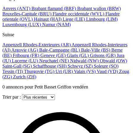
Anvers
(ANT)
Brabant flamand
(BRF)
Brabant wallon
(BRW)
Bruxelles-Capitale
(BRU)
Flandre occidentale
(WVL)
Flandre
orientale
(OVL)
Hainaut
(HAI)
Liege
(LIE)
Limbourg
(LIM)
Luxembourg
(LUX)
Namur
(NAM)
Suisse
Appenzell Rhodes-Exterieures
(AR)
Appenzell Rhodes-Interieures
(AI)
Argovie
(AG)
Bale-Campagne
(BL)
Bale-Ville
(BS)
Berne
(BE)
Fribourg
(FR)
Geneve
(GE)
Glaris
(GL)
Grisons
(GR)
Jura
(JU)
Lucerne
(LU)
Neuchatel
(NE)
Nidwald
(NW)
Obwald
(OW)
Saint-Gall
(SG)
Schaffhouse
(SH)
Schwyz
(SZ)
Soleure
(SO)
Tessin
(TI)
Thurgovie
(TG)
Uri
(UR)
Valais
(VS)
Vaud
(VD)
Zoug
(ZG)
Zurich
(ZH)
0
annonces pour Petit Basset Griffon vendéen
Trier par :