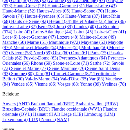
(29)
Gard
(30)
Gers
(32)
Gironde
(33)
Guadeloupe
(971)
Guyane
(973)
Haute-Corse
(2B)
Haute-Garonne
(31)
Haute-Loire
(43)
Haute-Marne
(52)
Hautes-Alpes
(05)
Haute-Saone
(70)
Haute-
Savoie
(74)
Hautes-Pyrenees
(65)
Haute-Vienne
(87)
Haut-Rhin
(68)
Hauts-de-Seine
(92)
Herault
(34)
Ille-et-Vilaine
(35)
Indre
(36)
Indre-et-Loire
(37)
Isere
(38)
Jura
(39)
Landes
(40)
La Reunion
(974)
Loire
(42)
Loire-Atlantique
(44)
Loiret
(45)
Loir-et-Cher
(41)
Lot
(46)
Lot-et-Garonne
(47)
Lozere
(48)
Maine-et-Loire
(49)
Manche
(50)
Marne
(51)
Martinique
(972)
Mayenne
(53)
Mayotte
(976)
Meurthe-et-Moselle
(54)
Meuse
(55)
Morbihan
(56)
Moselle
(57)
Nievre
(58)
Nord
(59)
Oise
(60)
Orne
(61)
Paris
(75)
Pas-de-
Calais
(62)
Puy-de-Dome
(63)
Pyrenees-Atlantiques
(64)
Pyrenees-
Orientales
(66)
Rhone
(69)
Saone-et-Loire
(71)
Sarthe
(72)
Savoie
(73)
Seine-et-Marne
(77)
Seine-Maritime
(76)
Seine-Saint-Denis
(93)
Somme
(80)
Tarn
(81)
Tarn-et-Garonne
(82)
Territoire de
Belfort
(90)
Val-de-Marne
(94)
Val-d'Oise
(95)
Var
(83)
Vaucluse
(84)
Vendee
(85)
Vienne
(86)
Vosges
(88)
Yonne
(89)
Yvelines
(78)
Belgique
Anvers
(ANT)
Brabant flamand
(BRF)
Brabant wallon
(BRW)
Bruxelles-Capitale
(BRU)
Flandre occidentale
(WVL)
Flandre
orientale
(OVL)
Hainaut
(HAI)
Liege
(LIE)
Limbourg
(LIM)
Luxembourg
(LUX)
Namur
(NAM)
Suisse