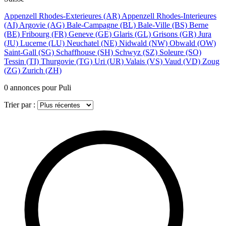
Appenzell Rhodes-Exterieures
(AR)
Appenzell Rhodes-Interieures
(AI)
Argovie
(AG)
Bale-Campagne
(BL)
Bale-Ville
(BS)
Berne
(BE)
Fribourg
(FR)
Geneve
(GE)
Glaris
(GL)
Grisons
(GR)
Jura
(JU)
Lucerne
(LU)
Neuchatel
(NE)
Nidwald
(NW)
Obwald
(OW)
Saint-Gall
(SG)
Schaffhouse
(SH)
Schwyz
(SZ)
Soleure
(SO)
Tessin
(TI)
Thurgovie
(TG)
Uri
(UR)
Valais
(VS)
Vaud
(VD)
Zoug
(ZG)
Zurich
(ZH)
0
annonces pour Puli
Trier par :