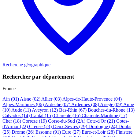
Recherche géographique
Rechercher par département
France
Ain
(01)
Aisne
(02)
Allier
(03)
Alpes-de-Haute-Provence
(04)
Alpes-Maritimes
(06)
Ardeche
(07)
Ardennes
(08)
Ariege
(09)
Aube
(10)
Aude
(11)
Aveyron
(12)
Bas-Rhin
(67)
Bouches-du-Rhone
(13)
Calvados
(14)
Cantal
(15)
Charente
(16)
Charente-Maritime
(17)
Cher
(18)
Correze
(19)
Corse-du-Sud
(2A)
Cote-d'Or
(21)
Cotes-
d'Armor
(22)
Creuse
(23)
Deux-Sevres
(79)
Dordogne
(24)
Doubs
(25)
Drome
(26)
Essonne
(91)
Eure
(27)
Eure-et-Loir
(28)
Finistere