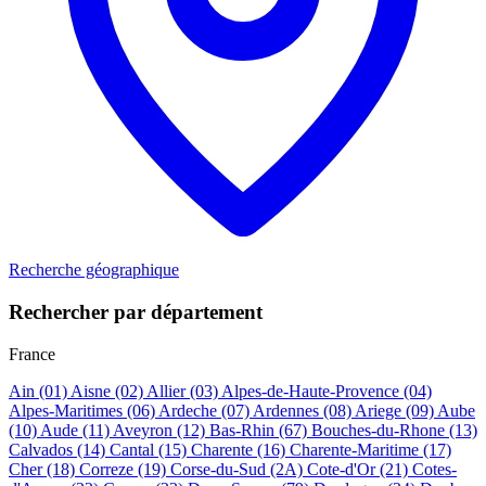
Recherche géographique
Rechercher par département
France
Ain
(01)
Aisne
(02)
Allier
(03)
Alpes-de-Haute-Provence
(04)
Alpes-Maritimes
(06)
Ardeche
(07)
Ardennes
(08)
Ariege
(09)
Aube
(10)
Aude
(11)
Aveyron
(12)
Bas-Rhin
(67)
Bouches-du-Rhone
(13)
Calvados
(14)
Cantal
(15)
Charente
(16)
Charente-Maritime
(17)
Cher
(18)
Correze
(19)
Corse-du-Sud
(2A)
Cote-d'Or
(21)
Cotes-