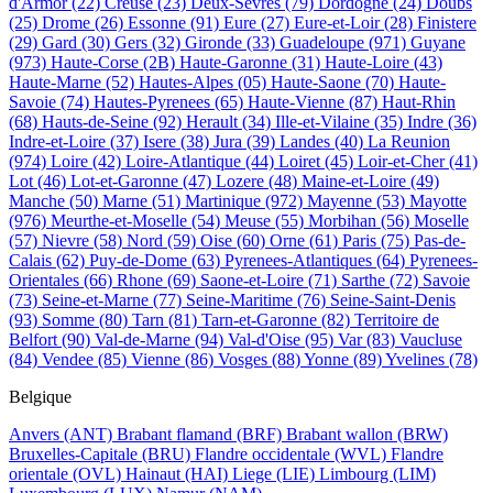
d'Armor
(22)
Creuse
(23)
Deux-Sevres
(79)
Dordogne
(24)
Doubs
(25)
Drome
(26)
Essonne
(91)
Eure
(27)
Eure-et-Loir
(28)
Finistere
(29)
Gard
(30)
Gers
(32)
Gironde
(33)
Guadeloupe
(971)
Guyane
(973)
Haute-Corse
(2B)
Haute-Garonne
(31)
Haute-Loire
(43)
Haute-Marne
(52)
Hautes-Alpes
(05)
Haute-Saone
(70)
Haute-
Savoie
(74)
Hautes-Pyrenees
(65)
Haute-Vienne
(87)
Haut-Rhin
(68)
Hauts-de-Seine
(92)
Herault
(34)
Ille-et-Vilaine
(35)
Indre
(36)
Indre-et-Loire
(37)
Isere
(38)
Jura
(39)
Landes
(40)
La Reunion
(974)
Loire
(42)
Loire-Atlantique
(44)
Loiret
(45)
Loir-et-Cher
(41)
Lot
(46)
Lot-et-Garonne
(47)
Lozere
(48)
Maine-et-Loire
(49)
Manche
(50)
Marne
(51)
Martinique
(972)
Mayenne
(53)
Mayotte
(976)
Meurthe-et-Moselle
(54)
Meuse
(55)
Morbihan
(56)
Moselle
(57)
Nievre
(58)
Nord
(59)
Oise
(60)
Orne
(61)
Paris
(75)
Pas-de-
Calais
(62)
Puy-de-Dome
(63)
Pyrenees-Atlantiques
(64)
Pyrenees-
Orientales
(66)
Rhone
(69)
Saone-et-Loire
(71)
Sarthe
(72)
Savoie
(73)
Seine-et-Marne
(77)
Seine-Maritime
(76)
Seine-Saint-Denis
(93)
Somme
(80)
Tarn
(81)
Tarn-et-Garonne
(82)
Territoire de
Belfort
(90)
Val-de-Marne
(94)
Val-d'Oise
(95)
Var
(83)
Vaucluse
(84)
Vendee
(85)
Vienne
(86)
Vosges
(88)
Yonne
(89)
Yvelines
(78)
Belgique
Anvers
(ANT)
Brabant flamand
(BRF)
Brabant wallon
(BRW)
Bruxelles-Capitale
(BRU)
Flandre occidentale
(WVL)
Flandre
orientale
(OVL)
Hainaut
(HAI)
Liege
(LIE)
Limbourg
(LIM)