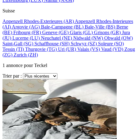
Luxembourg
(LUX)
Namur
(NAM)
Suisse
Appenzell Rhodes-Exterieures
(AR)
Appenzell Rhodes-Interieures
(AI)
Argovie
(AG)
Bale-Campagne
(BL)
Bale-Ville
(BS)
Berne
(BE)
Fribourg
(FR)
Geneve
(GE)
Glaris
(GL)
Grisons
(GR)
Jura
(JU)
Lucerne
(LU)
Neuchatel
(NE)
Nidwald
(NW)
Obwald
(OW)
Saint-Gall
(SG)
Schaffhouse
(SH)
Schwyz
(SZ)
Soleure
(SO)
Tessin
(TI)
Thurgovie
(TG)
Uri
(UR)
Valais
(VS)
Vaud
(VD)
Zoug
(ZG)
Zurich
(ZH)
1
annonce pour Teckel
Trier par :