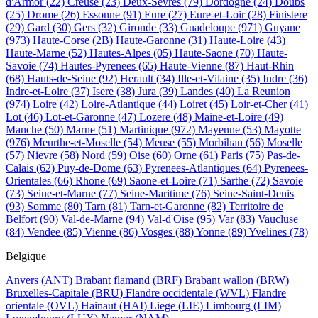
d'Armor
(22)
Creuse
(23)
Deux-Sevres
(79)
Dordogne
(24)
Doubs
(25)
Drome
(26)
Essonne
(91)
Eure
(27)
Eure-et-Loir
(28)
Finistere
(29)
Gard
(30)
Gers
(32)
Gironde
(33)
Guadeloupe
(971)
Guyane
(973)
Haute-Corse
(2B)
Haute-Garonne
(31)
Haute-Loire
(43)
Haute-Marne
(52)
Hautes-Alpes
(05)
Haute-Saone
(70)
Haute-
Savoie
(74)
Hautes-Pyrenees
(65)
Haute-Vienne
(87)
Haut-Rhin
(68)
Hauts-de-Seine
(92)
Herault
(34)
Ille-et-Vilaine
(35)
Indre
(36)
Indre-et-Loire
(37)
Isere
(38)
Jura
(39)
Landes
(40)
La Reunion
(974)
Loire
(42)
Loire-Atlantique
(44)
Loiret
(45)
Loir-et-Cher
(41)
Lot
(46)
Lot-et-Garonne
(47)
Lozere
(48)
Maine-et-Loire
(49)
Manche
(50)
Marne
(51)
Martinique
(972)
Mayenne
(53)
Mayotte
(976)
Meurthe-et-Moselle
(54)
Meuse
(55)
Morbihan
(56)
Moselle
(57)
Nievre
(58)
Nord
(59)
Oise
(60)
Orne
(61)
Paris
(75)
Pas-de-
Calais
(62)
Puy-de-Dome
(63)
Pyrenees-Atlantiques
(64)
Pyrenees-
Orientales
(66)
Rhone
(69)
Saone-et-Loire
(71)
Sarthe
(72)
Savoie
(73)
Seine-et-Marne
(77)
Seine-Maritime
(76)
Seine-Saint-Denis
(93)
Somme
(80)
Tarn
(81)
Tarn-et-Garonne
(82)
Territoire de
Belfort
(90)
Val-de-Marne
(94)
Val-d'Oise
(95)
Var
(83)
Vaucluse
(84)
Vendee
(85)
Vienne
(86)
Vosges
(88)
Yonne
(89)
Yvelines
(78)
Belgique
Anvers
(ANT)
Brabant flamand
(BRF)
Brabant wallon
(BRW)
Bruxelles-Capitale
(BRU)
Flandre occidentale
(WVL)
Flandre
orientale
(OVL)
Hainaut
(HAI)
Liege
(LIE)
Limbourg
(LIM)