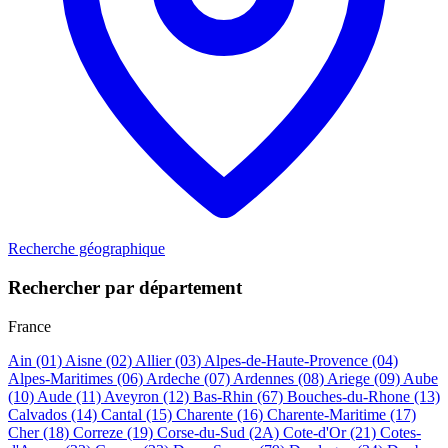
Recherche géographique
Rechercher par département
France
Ain
(01)
Aisne
(02)
Allier
(03)
Alpes-de-Haute-Provence
(04)
Alpes-Maritimes
(06)
Ardeche
(07)
Ardennes
(08)
Ariege
(09)
Aube
(10)
Aude
(11)
Aveyron
(12)
Bas-Rhin
(67)
Bouches-du-Rhone
(13)
Calvados
(14)
Cantal
(15)
Charente
(16)
Charente-Maritime
(17)
Cher
(18)
Correze
(19)
Corse-du-Sud
(2A)
Cote-d'Or
(21)
Cotes-