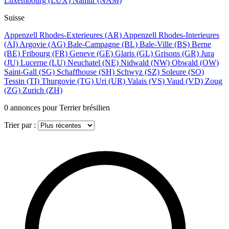
Luxembourg
(LUX)
Namur
(NAM)
Suisse
Appenzell Rhodes-Exterieures
(AR)
Appenzell Rhodes-Interieures
(AI)
Argovie
(AG)
Bale-Campagne
(BL)
Bale-Ville
(BS)
Berne
(BE)
Fribourg
(FR)
Geneve
(GE)
Glaris
(GL)
Grisons
(GR)
Jura
(JU)
Lucerne
(LU)
Neuchatel
(NE)
Nidwald
(NW)
Obwald
(OW)
Saint-Gall
(SG)
Schaffhouse
(SH)
Schwyz
(SZ)
Soleure
(SO)
Tessin
(TI)
Thurgovie
(TG)
Uri
(UR)
Valais
(VS)
Vaud
(VD)
Zoug
(ZG)
Zurich
(ZH)
0
annonces pour Terrier brésilien
Trier par :