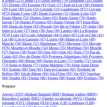
d'Armor
(22)
Creuse
(23)
Deux-Sevres
(79)
Dordogne
(24)
Doubs
(25)
Drome
(26)
Essonne
(91)
Eure
(27)
Eure-et-Loir
(28)
Finistere
(29)
Gard
(30)
Gers
(32)
Gironde
(33)
Guadeloupe
(971)
Guyane
(973)
Haute-Corse
(2B)
Haute-Garonne
(31)
Haute-Loire
(43)
Haute-Marne
(52)
Hautes-Alpes
(05)
Haute-Saone
(70)
Haute-
Savoie
(74)
Hautes-Pyrenees
(65)
Haute-Vienne
(87)
Haut-Rhin
(68)
Hauts-de-Seine
(92)
Herault
(34)
Ille-et-Vilaine
(35)
Indre
(36)
Indre-et-Loire
(37)
Isere
(38)
Jura
(39)
Landes
(40)
La Reunion
(974)
Loire
(42)
Loire-Atlantique
(44)
Loiret
(45)
Loir-et-Cher
(41)
Lot
(46)
Lot-et-Garonne
(47)
Lozere
(48)
Maine-et-Loire
(49)
Manche
(50)
Marne
(51)
Martinique
(972)
Mayenne
(53)
Mayotte
(976)
Meurthe-et-Moselle
(54)
Meuse
(55)
Morbihan
(56)
Moselle
(57)
Nievre
(58)
Nord
(59)
Oise
(60)
Orne
(61)
Paris
(75)
Pas-de-
Calais
(62)
Puy-de-Dome
(63)
Pyrenees-Atlantiques
(64)
Pyrenees-
Orientales
(66)
Rhone
(69)
Saone-et-Loire
(71)
Sarthe
(72)
Savoie
(73)
Seine-et-Marne
(77)
Seine-Maritime
(76)
Seine-Saint-Denis
(93)
Somme
(80)
Tarn
(81)
Tarn-et-Garonne
(82)
Territoire de
Belfort
(90)
Val-de-Marne
(94)
Val-d'Oise
(95)
Var
(83)
Vaucluse
(84)
Vendee
(85)
Vienne
(86)
Vosges
(88)
Yonne
(89)
Yvelines
(78)
Belgique
Anvers
(ANT)
Brabant flamand
(BRF)
Brabant wallon
(BRW)
Bruxelles-Capitale
(BRU)
Flandre occidentale
(WVL)
Flandre
orientale
(OVL)
Hainaut
(HAI)
Liege
(LIE)
Limbourg
(LIM)