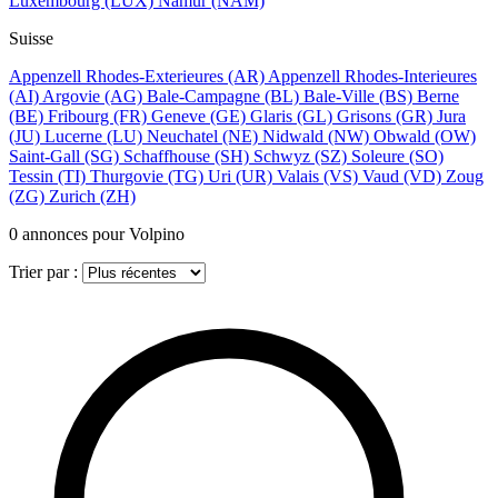
Luxembourg
(LUX)
Namur
(NAM)
Suisse
Appenzell Rhodes-Exterieures
(AR)
Appenzell Rhodes-Interieures
(AI)
Argovie
(AG)
Bale-Campagne
(BL)
Bale-Ville
(BS)
Berne
(BE)
Fribourg
(FR)
Geneve
(GE)
Glaris
(GL)
Grisons
(GR)
Jura
(JU)
Lucerne
(LU)
Neuchatel
(NE)
Nidwald
(NW)
Obwald
(OW)
Saint-Gall
(SG)
Schaffhouse
(SH)
Schwyz
(SZ)
Soleure
(SO)
Tessin
(TI)
Thurgovie
(TG)
Uri
(UR)
Valais
(VS)
Vaud
(VD)
Zoug
(ZG)
Zurich
(ZH)
0
annonces pour Volpino
Trier par :