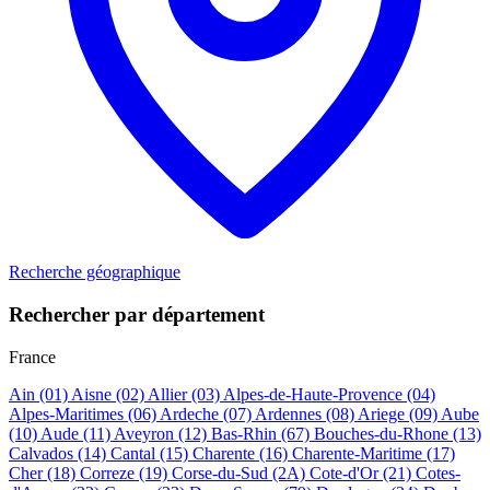
Recherche géographique
Rechercher par département
France
Ain
(01)
Aisne
(02)
Allier
(03)
Alpes-de-Haute-Provence
(04)
Alpes-Maritimes
(06)
Ardeche
(07)
Ardennes
(08)
Ariege
(09)
Aube
(10)
Aude
(11)
Aveyron
(12)
Bas-Rhin
(67)
Bouches-du-Rhone
(13)
Calvados
(14)
Cantal
(15)
Charente
(16)
Charente-Maritime
(17)
Cher
(18)
Correze
(19)
Corse-du-Sud
(2A)
Cote-d'Or
(21)
Cotes-